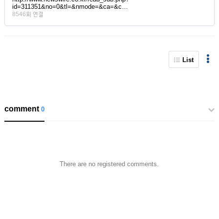
id=311351&no=0&tl=&nmode=&ca=&c…
8546회 연결
List
comment
0
There are no registered comments.