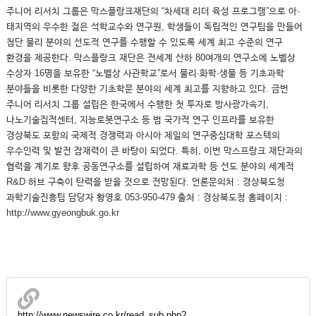
주니어 리서치 그룹은 막스플랑크재단의 “차세대 리더 육성 프로그램”으로 아·
태지역의 우수한 젊은 석학교수와 연구원, 학생들이 독립적인 연구팀을 만들어
첨단 물리 분야의 선도적 연구를 수행할 수 있도록 세계 최고 수준의 연구
환경을 제공한다. 막스플랑크 재단은 전세계 산하 80여개의 연구소에 노벨상
수상자 16명을 보유한 “노벨상 사관학교”로서 물리·화학·생물 등 기초과학
분야들을 비롯한 다양한 기초학문 분야의 세계 최고를 지향하고 있다. 금번
주니어 리서치 그룹 설립은 한국에서 수행한 첫 투자로 방사광가속기,
나노기술집적센터, 지능로봇연구소 등 범 국가적 연구 인프라를 보유한
경상북도 포항의 국제적 경쟁력과 아시아 제일의 연구중심대학 포스텍의
우수인력 및 발전 잠재력이 큰 바탕이 되었다. 특히, 이번 막스프랑크 재단과의
협력을 계기로 향후 공동연구소를 설립하여 재료과학 등 선도 분야의 세계적
R&D 허브 구축이 탄력을 받을 것으로 전망된다. 언론문의처 : 경상북도청
과학기술진흥팀 담당자 황영호 053-950-479 출처 : 경상북도청 홈페이지 :
http://www.gyeongbuk.go.kr
http://www.newswire.co.kr/read_sub.php?