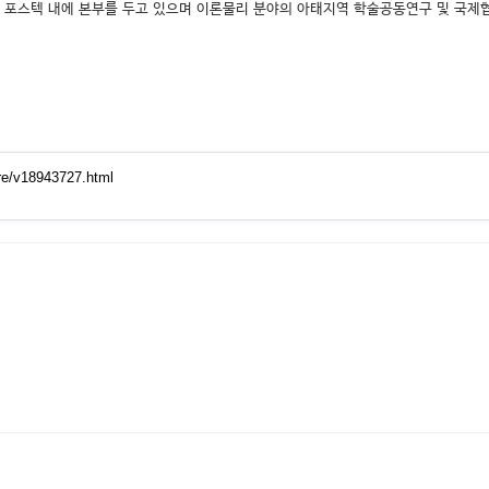
 포스텍 내에 본부를 두고 있으며 이론물리 분야의 아태지역 학술공동연구 및 국제협
re/v18943727.html