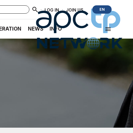
·
·
EN
LOG IN
JOIN US
ERATION
NEWS
INFO