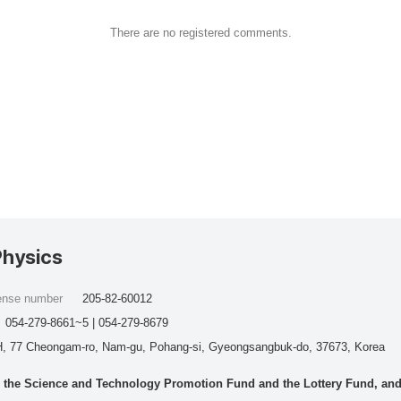
There are no registered comments.
Physics
cense number
205-82-60012
054-279-8661~5 | 054-279-8679
, 77 Cheongam-ro, Nam-gu, Pohang-si, Gyeongsangbuk-do, 37673, Korea
he Science and Technology Promotion Fund and the Lottery Fund, and wo