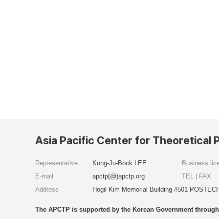
Asia Pacific Center for Theoretical 
Representative
Kong-Ju-Bock LEE
Business li
E-mail
apctp(@)apctp.org
TEL | FAX
Address
Hogil Kim Memorial Building #501 POSTECH
The APCTP is supported by the Korean Government through t