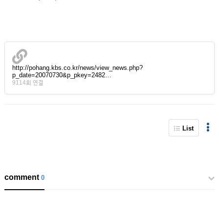
http://pohang.kbs.co.kr/news/view_news.php?
p_date=20070730&p_pkey=2482…
9114회 연결
List
comment
0