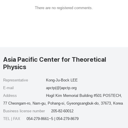
There are no registered comments.
Asia Pacific Center for Theoretical
Physics
Representative
Kong-Ju-Bock LEE
E-mail
apctp(@)apctp.org
Address
Hogil Kim Memorial Building #501 POSTECH,
77 Cheongam-ro, Nam-gu, Pohang-si, Gyeongsangbuk-do, 37673, Korea
Business license number
205-82-60012
TEL | FAX
054-279-8661~5 | 054-279-8679