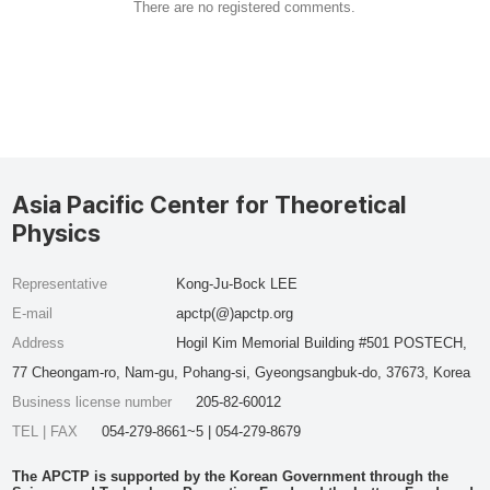
There are no registered comments.
Asia Pacific Center for Theoretical
Physics
Representative
Kong-Ju-Bock LEE
E-mail
apctp(@)apctp.org
Address
Hogil Kim Memorial Building #501 POSTECH,
77 Cheongam-ro, Nam-gu, Pohang-si, Gyeongsangbuk-do, 37673, Korea
Business license number
205-82-60012
TEL | FAX
054-279-8661~5 | 054-279-8679
The APCTP is supported by the Korean Government through the