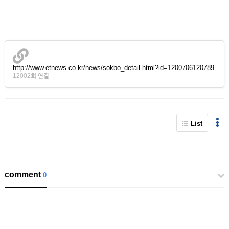
http://www.etnews.co.kr/news/sokbo_detail.html?id=1200706120789
12002회 연결
List
comment
0