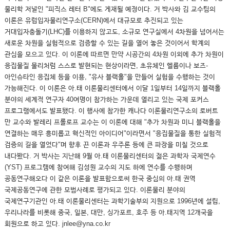
물리학 저널인 "피직스 레터 B"에도 게재될 예정이다. 거 박사와 김 교수팀의
이론은 유럽입자물리연구소(CERN)에서 대규모로 추진되고 있는
거대입자충돌기(LHC)를 이용하지 않고도, 소규모 연구실에서 4차원을 넘어서는
새로운 차원을 실험적으로 검증할 수 있는 길을 열어 놓은 것이어서 학계의
관심을 모으고 있다. 이 이론에 따르면 만약 시공간의 4차원 이외에 추가 차원이
응집물질 물리처럼 스스로 발현되는 현상이라면, 초유체인 헬륨이나 보즈-
아인슈타인 응집체 등을 이용, "유사 블랙홀"을 만들어 실험을 수행하는 것이
가능해진다. 이 이론은 아.태 이론물리센터에서 이달 1일부터 14일까지 블랙홀
분야의 세계적 연구자 40여명이 참가하는 가운데 열리고 있는 국제 포커스
프로그램에서도 발표됐다. 이 행사에 참가한 캐나다 이론물리연구소의 로버트
만 교수와 발레리 프롤로프 교수는 이 이론에 대해 "추가 차원과 미니 블랙홀을
연결하는 매우 흥미롭고 혁신적인 아이디어"이라면서 "응집물질을 통한 실험적
검증의 길을 열었다"며 향후 끈 이론과 우주론 등에 큰 파장을 미칠 것으로
내다봤다. 거 박사는 지난해 9월 아.태 이론물리센터의 젊은 과학자 국제연수
(YST) 프로그램에 참여해 김성원 교수의 지도 하에 연수를 수행하며
공동연구해오다 이 같은 이론을 발표함으로써 한국 중심의 아.태 권역
국제공동연구에 관한 모범사례로 평가되고 있다. 이론물리 분야의
국제연구기관인 아.태 이론물리센터는 과학기술부의 지원으로 1996년에 설립,
우리나라를 비롯해 중국, 일본, 대만, 싱가포르, 호주 등 아.태지역 12개국을
회원으로 하고 있다. jnlee@yna.co.kr