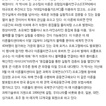
예정이다. 거 박사와 김 교수팀의 이론은 유럽입자물리연구소(CERN)에서
대규모로 추진되고 있는 거대입자충돌기(LHC)를 이용하지 않고도, 소규모
연구실에서 4차원을 넘어서는 새로운 차원을 실험적으로 검증할 수 있는 길을
열어 놓은 것이어서 학계의 관심을 모으고 있다. 이 이론에 따르면 만약
시공간의 4차원 이외에 추가 차원이 응집물질 물리처럼 스스로 발현되는
현상이라면, 초유체인 헬륨이나 보즈-아인슈타인 응집체 등을 이용, ’유사
블랙홀’을 만들어 실험을 수행하는 것이 가능해진다. 이 이론은 아.태
이론물리센터에서 이달 1일부터 14일까지 블랙홀 분야의 세계적 연구자
40여명이 참가하는 가운데 열리고 있는 국제 포커스 프로그램에서도 발표됐다.
이 행사에 참가한 캐나다 이론물리연구소의 로버트 만 교수와 발레리 프롤로프
교수는 이 이론에 대해 “추가 차원과 미니 블랙홀을 연결하는 매우 흥미롭고
혁신적인 아이디어”이라면서 “응집물질을 통한 실험적 검증의 길을 열었다”며
향후 끈 이론과 우주론 등에 큰 파장을 미칠 것으로 내다봤다. 거 박사는 지난해
9월 아.태 이론물리센터의 젊은 과학자 국제연수(YST) 프로그램에 참여해
김성원 교수의 지도 하에 연수를 수행하며 공동연구해오다 이 같은 이론을
발표함으로써 한국 중심의 아.태 권역 국제공동연구에 관한 모범사례로
평가되고 있다. 이론물리 분야의 국제연구기관인 아.태 이론물리센터는
과학기술부의 지원으로 1996년에 설립, 우리나라를 비롯해 중국, 일본, 대만,
싱가포르, 호주 등 아.태지역 12개국을 회원으로 하고 있다.