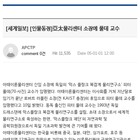
[세계일보] [인물동정]亞太물리센터 소장에 풀데 교수
APCTP
Hit 11,535
Date 05-01-01 12:00
comment 0건
아태이론물리센터 신임 소장에 독일의 ‘막스 플랑크 복잡계 물리연구소’ 피터
풀데(70·사진) 교수가 임명됐다. 아태이론물리센터는 이사회를 거쳐 지난달로
임기가 끝난 로버트 러플린 소장(전 KAIST 총장)의 후임으로 피터 풀데 교수를
임명했다고 10일 밝혔다. 동독 출신인 피터 풀데 교수는 1993년 독일
드레스덴에 막스플랑크 복잡계 물리연구소를 설립, 초대 소장으로서 세계적
물리연구소로 육성하는 한편, ‘막스플랑크 재단’의 자연과학 및
공학위원장으로서 독일 기초과학 발전에 큰 기여를 해 왔다.
아태이론물리센터는 한국을 비롯해 중국, 일본, 대만, 싱가포르, 호주 등
아태지역 12개국이 회원으로 가입하고 있는 이론물리분야 국제연구기관으로