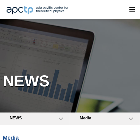
NEWS
NEWS
Media
Media