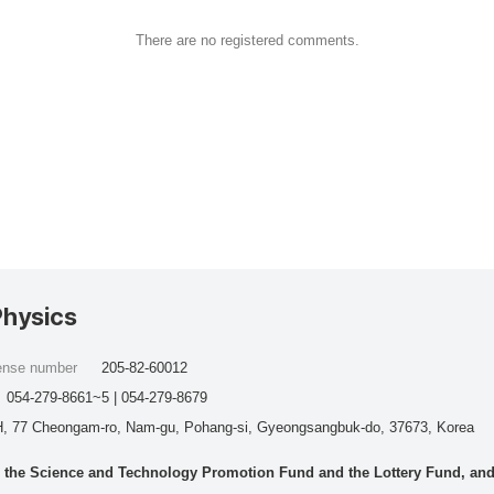
There are no registered comments.
Physics
cense number
205-82-60012
054-279-8661~5 | 054-279-8679
, 77 Cheongam-ro, Nam-gu, Pohang-si, Gyeongsangbuk-do, 37673, Korea
he Science and Technology Promotion Fund and the Lottery Fund, and wo