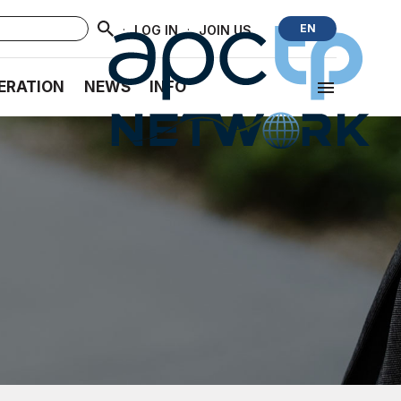
·
·
EN
LOG IN
JOIN US
ERATION
NEWS
INFO