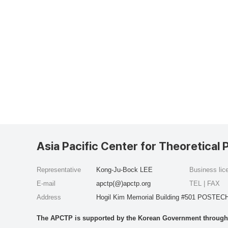
Asia Pacific Center for Theoretical 
Representative
Kong-Ju-Bock LEE
Business li
E-mail
apctp(@)apctp.org
TEL | FAX
Address
Hogil Kim Memorial Building #501 POSTECH
The APCTP is supported by the Korean Government through t