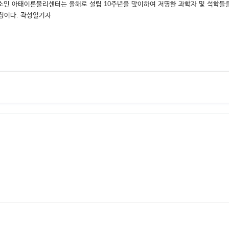
구소인 아태이론물리센터는 올해로 설립 10주년을 맞이하여 저명한 과학자 및 석학들
정이다. 곽성일기자