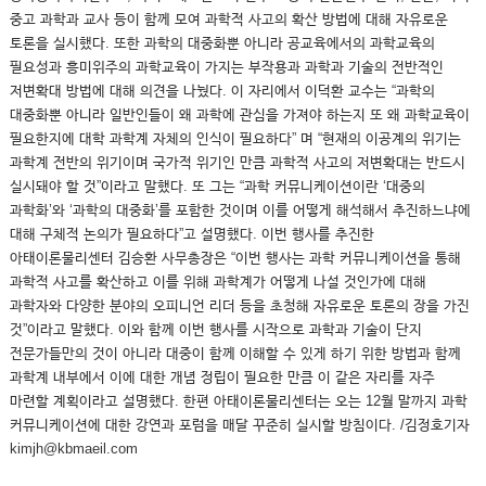
중고 과학과 교사 등이 함께 모여 과학적 사고의 확산 방법에 대해 자유로운
토론을 실시했다. 또한 과학의 대중화뿐 아니라 공교육에서의 과학교육의
필요성과 흥미위주의 과학교육이 가지는 부작용과 과학과 기술의 전반적인
저변확대 방법에 대해 의견을 나눴다. 이 자리에서 이덕환 교수는 “과학의
대중화뿐 아니라 일반인들이 왜 과학에 관심을 가져야 하는지 또 왜 과학교육이
필요한지에 대학 과학계 자체의 인식이 필요하다” 며 “현재의 이공계의 위기는
과학계 전반의 위기이며 국가적 위기인 만큼 과학적 사고의 저변확대는 반드시
실시돼야 할 것”이라고 말했다. 또 그는 “과학 커뮤니케이션이란 ‘대중의
과학화’와 ‘과학의 대중화’를 포함한 것이며 이를 어떻게 해석해서 추진하느냐에
대해 구체적 논의가 필요하다”고 설명했다. 이번 행사를 추진한
아태이론물리센터 김승환 사무총장은 “이번 행사는 과학 커뮤니케이션을 통해
과학적 사고를 확산하고 이를 위해 과학계가 어떻게 나설 것인가에 대해
과학자와 다양한 분야의 오피니언 리더 등을 초청해 자유로운 토론의 장을 가진
것”이라고 말했다. 이와 함께 이번 행사를 시작으로 과학과 기술이 단지
전문가들만의 것이 아니라 대중이 함께 이해할 수 있게 하기 위한 방법과 함께
과학계 내부에서 이에 대한 개념 정립이 필요한 만큼 이 같은 자리를 자주
마련할 계획이라고 설명했다. 한편 아태이론물리센터는 오는 12월 말까지 과학
커뮤니케이션에 대한 강연과 포럼을 매달 꾸준히 실시할 방침이다. /김정호기자
kimjh@kbmaeil.com