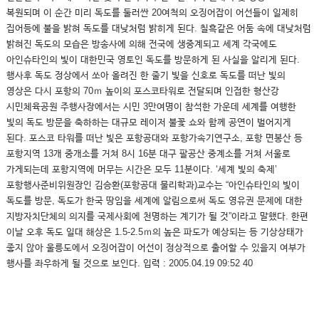
복원되며 이 순간 미리 독도를 둘러싼 20여척의 오징어잡이 어선들이 일제히
집어등에 불을 밝혀 독도를 대낮처럼 밝히게 된다. 칠흑같은 어둠 속에 대낮처럼
밝혀진 독도의 모습은 방송사에 의해 전국에 생중계되고 세계 각국에도
아인슈타인의 빛이 대한민국 영토인 독도를 방문하게 된 사실을 알리게 된다.
행사후 독도 정상에서 쏘아 올려진 한 줄기 빛을 신호로 독도를 떠난 빛의
영상은 다시 포항의 70ｍ 높이의 포스코타워로 전달되며 인접한 형산강
시민체육공원 주행사장에서는 시민 3만여명이 참석한 가운데 세계를 여행한
빛의 독도 방문을 축하하는 대규모 레이저 불꽃 쇼와 함께 공연이 벌어지게
된다. 포스코 타워를 떠난 빛은 포항공대와 포항가속기연구소, 포항 면봉산 등
포항지역 13개 중개소를 거쳐 8시 16분 대구 팔공산 중계소를 거쳐 서울로
가게되는데 포항지역에 머무는 시간은 모두 11분이다. ‘세계 빛의 축제’
포항행사준비위원장인 김승환(포항공대 물리학과)교수는 “아인슈타인의 빛이
독도를 방문, 독도가 한국 땅임을 세계에 알림으로써 독도 영유권 문제에 대한
지방자치단체의 의지를 국제사회에 천명하는 계기가 될 것”이라고 말했다. 한편
이날 오후 독도 일대 해상은 1.5-2.5ｍ의 높은 파도가 예상되는 등 기상상태가
좋지 않아 울릉도에서 오징어잡이 어선이 정상적으로 출어할 수 있을지 여부가
행사를 좌우하게 될 것으로 보인다. 입력 : 2005.04.19 09:52 40