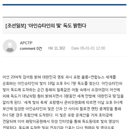
[조선일보] '아인슈타인의 빛' 독도 밝힌다
APCTP
Hit 11,302
Date 05-01-01 12:00
comment 0건
어선 20여척 집어등 밝혀 대한민국 영토 과시 포항.울릉=연합뉴스 세계를
순회하는 아인슈타인의 빛이 19일 오후 8시 7분 독도를 찾는다. 아인슈타인의
빛이 독도에 도착하는 순간 동해의 칠흑같은 어둠 속에서 오징어잡이 어선에
의해 독도가 대낮처럼 훤히 밝혀지면서 3분동안 세계 만방에 ‘대한민국 땅’임을
알리게 된다. ‘세계 빛의 축제’ 포항행사 준비위원회에 따르면 이날 오후 8시께
부산에 입성한 아인슈타인의 빛은 산과 산 사이의 할로겐 랜턴 중계망을 통해
8시 5분 경주 토함산에 도착한다. 이 빛은 포항 운제산을 거쳐 호미곶에
전달되며 이어 해맞이공원에서 위성 인터넷을 통해 독도등대로 빛의 영상이
전달된다. 독도에 도착한 빛의 전자기파 신호는 다시 원래의 빛 영상으로