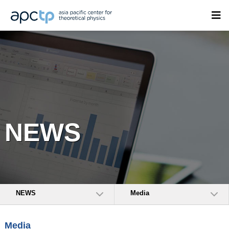
NEWS
NEWS
Media
Media