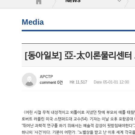
NEWS
Media
[동아일보] 亞-太이론물리센터 
APCTP
Hit 11,517
Date 05-01-01 12:00
comment 0건
《어린 시절 무척 내성적이고 외톨이로 지냈던 탓에 부모의 애를 태웠던
로버트 러플린 미국 스탠퍼드대 교수(54). 기자는 이날 오후 포항공
“뛰어난 과학적 연구를 하기 위해서는 예술적 감성이 뒷받침돼야한다”
하나의 ‘사건’이다. 기분이 어떤가. “노벨상을 받고 난 이후 세계 각