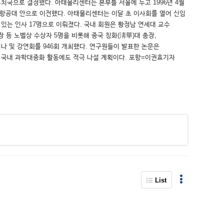
치국으로 결정했다. 아태물리센터는 본부를 서울에 두고 1996년 4월
 포항공대 안으로 이전했다. 아태물리센터는 이달 초 이사회를 열어 신임
있는 인사 17명으로 이뤄졌다. 국내 회원은 황정남 연세대 교수
 등 노벨상 수상자 5명을 비롯해 중국 칭화(淸華)대 총장,
나 및 강연회를 946회 개최했다. 연구원들이 발표한 논문은
편 국내 과학대중화 활동에도 적극 나설 계획이다. 포항=이권효기자
List