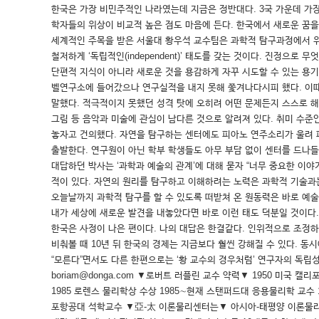
한국은 가장 비민주적인 나라였는데 지금은 정반대다. 3국 가운데 가
학자들의 위상이 비교적 높은 점도 마음에 든다. 한국에서 새로운 꿈을
세계적인 주목을 받은 서울대 황우석 교수팀은 과학적 탐구과정에서 
철저하게 ‘독립적인(independent)’ 태도를 갖는 것이다. 진정
단편적 지식이 아니라 새로운 것을 용감하게 자꾸 시도할 수 있는 용기가
벨연구소에 들어갔으나 연구실적을 내지 못해 쫓겨나다시피 했다. 이때
말했다. 적극적이지 못했던 성격 탓에 오히려 어떤 문제든지 스스로 
그림 등 음악과 미술에 관심이 남다른 것으로 알려져 있다. 취미 수준인
놓자고 건의했다. 자연을 탐구하는 센터에도 피아노 연주소리가 울려 
출발한다. 연구원이 아닌 학부 학생들도 아무 부담 없이 센터를 드나
대답하던 박사는 ‘과학과 예술의 관계’에 대해 묻자 “너무 중요한 이야
적이 있다. 자연의 원리를 탐구하고 이해하려는 노력은 과학적 기술과
오늘날까지 과학적 탐구를 할 수 있도록 떠받쳐 온 원동력은 바로 예
내가 세상에 새로운 발견을 내놓았다면 바로 이런 태도 덕분일 것이다
한국은 사정이 나은 편이다. 나의 대답은 한결같다. 인위적으로 조정하
비춰볼 때 10년 뒤 한국의 경제는 지금보다 훨씬 강해질 수 있다. 
“모른다”면서도 다른 한편으로는 ‘황 교수의 경우처럼’ 연구자의 독립
boriam@donga.com ▼로버트 러플린 교수 약력▼ 1950 미국 캘리
1985 로렌스 물리학상 수상 1985∼현재 스탠퍼드대 응용물리학 교수 
포항공대 석학교수 ▼亞-太 이론물리센터는▼ 아시아-태평양 이론물리센