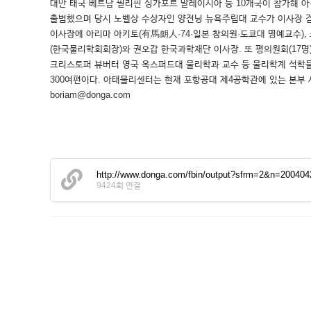
대만 태국 베트남 필리핀 싱가포르 말레이시아 등 10개국이 참가해 아
출범했으며 당시 노벨상 수상자인 양전닝 뉴욕주립대 교수가 이사장 겸 
이사장에 아리마 아키토(有馬朗人·74·일본 참의원·도쿄대 명예교수),
(한국물리학회회장)와 권오갑 한국과학재단 이사장. 또 평의원회(17명)
크리스토퍼 뷰버터 영국 옥스퍼드대 물리학과 교수 등 물리학계 석학들이
300여편이다. 아태물리센터는 현재 포항공대 제4공학관에 있는 본부
boriam@donga.com
http://www.donga.com/fbin/output?sfrm=2&n=20040
9424회 연결