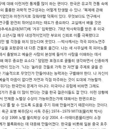
에 대해 이런저런 통제를 많이 하는 편이다. 한국은 유교적 전통 속에
의 훌륭한 과학적 연구성과는 어떻게 탄생할 수 있나. “복제에 관해
 기업인과 마찬가지로 갖춰야할 덕목이 있다. 무엇보다도 연구에서
존의 연구를 완전히 뛰어넘으려는 태도가 중요하다. 교실에서 배울 것은
세츠공대(MIT)에 ‘겨우’ 입학했다. 79년 박사학위를 받은 후 미국
신이 소년시절 매우 내성적이었지만 부모의 신뢰로 이를 극복했다고
지만 별 걱정을 하지 않는다며 웃었다. ―박사께서는 작곡 피아노연주
무실을 포항공대 내 다른 건물로 옮긴다. 나는 새 사무실에 꼭 피아노를
 데서 출발하고 예술은 사람의 본성에 들어가 사람을 이해하는 데서
해 매우 중요한 요소다.” 덤덤한 표정으로 골똘히 생각하면서 신중하게
이 있는가. “나는 ‘놀라운 것들로 가득 찬 자연’을 주제로 글을 쓴
은 기술적으로 무엇인가 만들어내는 능력과는 구별해야 한다. 나 자신이
예술적 마음이 없다면 자연과 직접 마주하는 것이 도대체 가능할까.
 위기는 한국만의 문제가 아니다. 미국이나 유럽에 비하면 그래도
가가 돈을 더 많이 번다는 것을 한국 젊은이들도 잘 안다. 이런 상황에
한국에서 언제쯤 노벨상 수상이 가능하겠는가에 대해서는 한편으로는
사고’를 할 수 있도록 도움을 주기 위해 만들어졌기 때문이라는 것이다.
 육군 포병 복무(당시 서독 주둔) 1974∼1979 MIT대(물리학 박사)
수상 1998 노벨 물리학상 수상 2004. 4∼아태이론물리센터 소장
계가 블록화하는 데 대응해 만들어졌다. 한국을 비롯해 일본 중국 호주