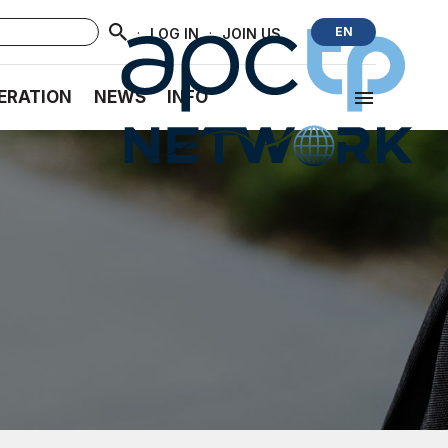
·
·
EN
LOG IN
JOIN US
ERATION
NEWS
INFO