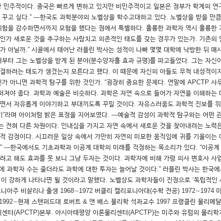
장 민주적이다. 중국은 빠르게 변하고 있지만 비민주적이고 일본은 정부가 학계의 연구
 꾸고 싶다.” ―한국도 과학분야의 노벨상을 학수고대하고 있다. 노벨상을 받을 만큼
위험을 감수하면서까지 모험을 했다는 점에서 특별하다. 훌륭한 과학자 역시 훌륭한
으로 무엇인가 새로운 것을 추구하는 사람치고 의존적인 태도를 갖는 경우가 있는가. 기
 아닐까.” 시골에서 태어난 러플린 박사는 성적이 나빠 몇몇 대학에 낙방한 뒤 매사추
부터 그는 노벨상을 받게 된 분야(분수양자홀 효과 규명)를 파고들었다. 그는 자
해결하려는 태도가 생겼는지 모른다고 했다. 이 때문에 자신의 아들도 무척 내성적이
가 아니면 과학적 탐구를 위한 것인가. “굉장히 중요한 문제다. 연말에 APCTP 사
퍼져야 좋다. 과학과 예술은 비슷하다. 과학은 자연 속으로 들어가 자연을 이해하는
들면서 자유롭게 이야기하고 부대끼도록 꾸밀 것이다. 자유스러움도 과학적 진보를 위
기”라며 아이처럼 밝은 표정을 지어보였다. ―예술적 감성이 과학적 탐구와는 어떤 관련
는 전혀 다른 차원이다. 인내심을 가지고 자연 속에서 새로운 것을 찾아내려는 노력
술적 감정이다. 시끄러운 일상 속에서 가만히 자연의 미묘한 움직임에 귀를 기울이는 
.” ―한국에서도 기초과학과 이공계 대학의 미래를 걱정하는 목소리가 있다. “이공계
려고 해도 효과를 못 보니 그냥 두자는 것이다. 과학자에 비해 가령 의사 변호사 사업
동시에 과학자 수는 줄더라도 과학에 대한 투자는 늘어날 것이다.” 러플린 박사는 
성이 강하게 나타나면 될 것이라고 말했다. 노벨상도 과학자들이 진정으로 ‘독립적인 
포니아주 비살리나 출생 1968∼1972 버클리 캘리포니아대(수학 전공) 1972∼1974 미
1992∼현재 스탠퍼드대 로버트 & 앤 배스 물리학 석좌교수 1997 프랭클린 물리메달 
터(APCTP)본부. 아시아태평양 이론물리센터(APCTP)는 미주와 유럽의 물리학