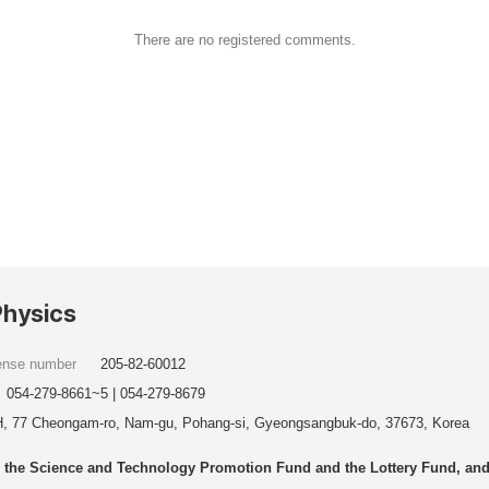
There are no registered comments.
Physics
cense number
205-82-60012
054-279-8661~5 | 054-279-8679
, 77 Cheongam-ro, Nam-gu, Pohang-si, Gyeongsangbuk-do, 37673, Korea
he Science and Technology Promotion Fund and the Lottery Fund, and wo