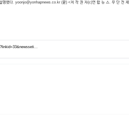
oonjo@yonhapnews.co.kr (끝) <저 작 권 자(c)연 합 뉴 스. 무 단 전 재
tm?linkid=33&newsseti…