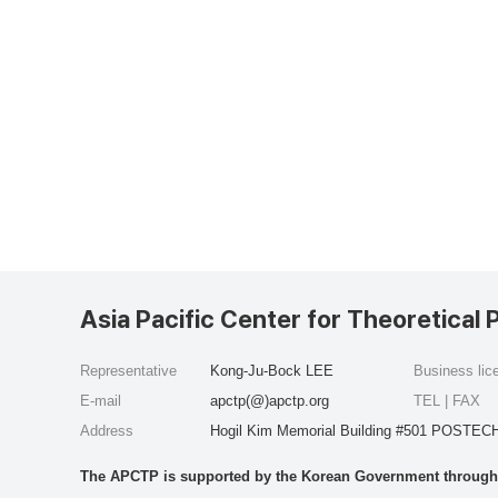
Asia Pacific Center for Theoretical 
Representative
Kong-Ju-Bock LEE
Business li
E-mail
apctp(@)apctp.org
TEL | FAX
Address
Hogil Kim Memorial Building #501 POSTECH
The APCTP is supported by the Korean Government through t