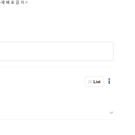
-재 배 포 금 지.>
List