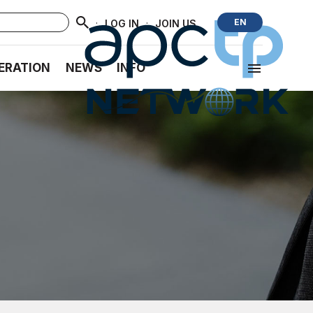
·
·
EN
LOG IN
JOIN US
ERATION
NEWS
INFO