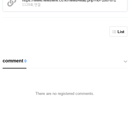
https://www.newswire.co.kr/newsRead.php?no=1007872
1128회 연결
List
comment
0
There are no registered comments.