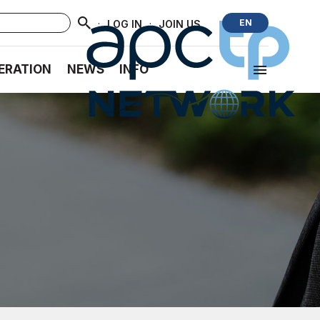
·
·
EN
LOG IN
JOIN US
ERATION
NEWS
INFO