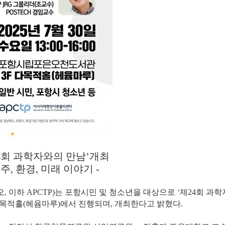
4회 과학자와의 만남’개최
, 환경, 미래 이야기 -
 이하 APCTP)는 포항시민 및
청소년을 대상으로
‘제24회 과
목적홀(헤윰마루)에서 진행되며, 개최한다고 밝혔다.