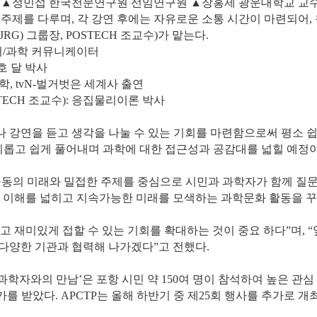
▲정민섭 한국천문연구원 선임연구원 ▲장홍제 광운대학교 교수
 주제를 다루며, 각 강연 후에는 자유로운 소통
시간이 마련되어,
RG) 그룹장, POSTECH 조교수)가 맡는다.
튜버/과학 커뮤니케이터
호 달 박사
학, tvN-벌거벗은 세계사 출연
STECH 조교수): 응집물리이론 박사
 강연을 듣고 생각을 나눌 수 있는 기회를 마련함으로써 평소 
흥미롭고 쉽게 풀어내며 과학에 대한 접근성과 공감대를 넓힐 예정이
인류 공동의 미래와 밀접한 주제를 중심으로 시민과 과학자가 함께 질
의 이해를 넓히고 지속가능한 미래를 모색하는 과학문화 활동을 꾸
고 재미있게 접할 수 있는 기회를 확대하는 것이 중요 하다”며, 
다양한 기관과 협력해 나가겠다”고 전했다.
 과학자와의 만남’은 포항 시민 약 150여 명이 참석하여 높은 
 받았다. APCTP는 올해 하반기 중 제25회 행사를 추가로 개