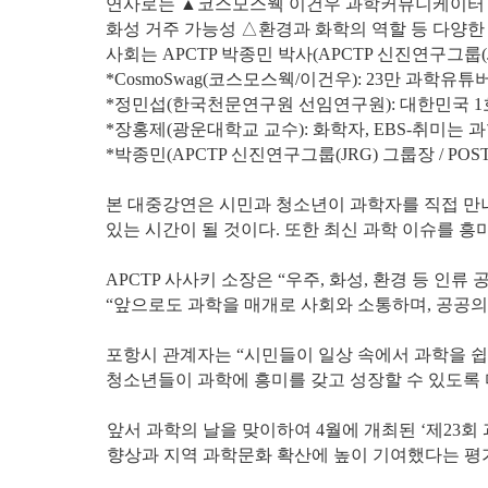
연사로는 ▲코스모스웩 이건우 과학커뮤니케이터 
화성 거주 가능성 △환경과 화학의 역할 등 다양한
사회는 APCTP 박종민 박사(APCTP 신진연구그룹(J
*CosmoSwag(코스모스웩/이건우): 23만 과학유
*정민섭(한국천문연구원 선임연구원): 대한민국 1
*장홍제(광운대학교 교수): 화학자, EBS-취미는 과
*박종민(APCTP 신진연구그룹(JRG) 그룹장 / PO
본 대중강연은 시민과 청소년이 과학자를 직접 만나
있는 시간이 될 것이다. 또한 최신 과학 이슈를 
APCTP 사사키 소장은 “우주, 화성, 환경 등 
“앞으로도 과학을 매개로 사회와 소통하며, 공공
포항시 관계자는 “시민들이 일상 속에서 과학을 쉽
청소년들이 과학에 흥미를 갖고 성장할 수 있도록 
앞서 과학의 날을 맞이하여 4월에 개최된 ‘제23회
향상과 지역 과학문화 확산에 높이 기여했다는 평가를