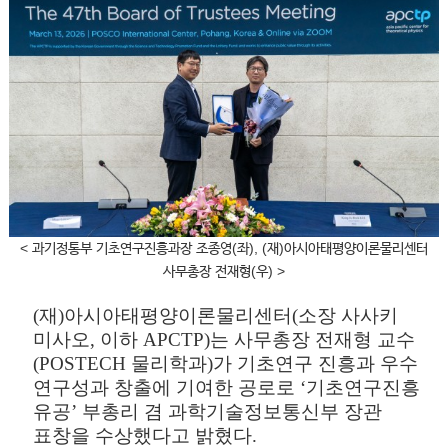
< 과기정통부 기초연구진흥과장 조종영(좌), (재)아시아태평양이론물리센터
사무총장 전재형(우) >
(
재
)
아시아태평양이론물리센터
(
소장 사사키
미사오
,
이하
APCTP)
는 사무총장 전재형 교수
(POSTECH
물리학과
)
가 기초연구 진흥과 우수
연구성과 창출에 기여한 공로로
‘
기초연구진흥
유공
’
부총리 겸 과학기술정보통신부 장관
표창을 수상했다고 밝혔다
.