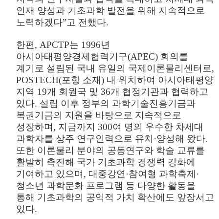
인재 양성과 기초과학 발전을 위해 지속적으로
노력하겠다
”
고 전했다
.
한편
, APCTP
는
1996
년
아시아태평양경제협력기구
(APEC)
회의를
계기로 설립된 국내 유일의 국제이론물리센터로
,
POSTECH(
포항 소재
)
내 위치하여 아시아태평양
지역
19
개 회원국 및
36
개 협정기관과 협력하고
있다
.
설립 이후 정부의 과학기술진흥기금과
복권기금의 지원을 바탕으로 지속적으로
성장하며
,
지금까지
300
여 명의 우수한 차세대
과학자를 상주 연구인력으로 유치
·
양성해 왔다
.
또한 이론물리 분야의 공동연구와 학술 교류를
활발히 촉진해 국가 기초과학 경쟁력 강화에
기여하고 있으며
,
대중강연
·
참여형 과학축제
·
청소년 과학문화 프로그램 등 다양한 활동을
통해 기초과학의 공익적 가치 확산에도 앞장서고
있다
.