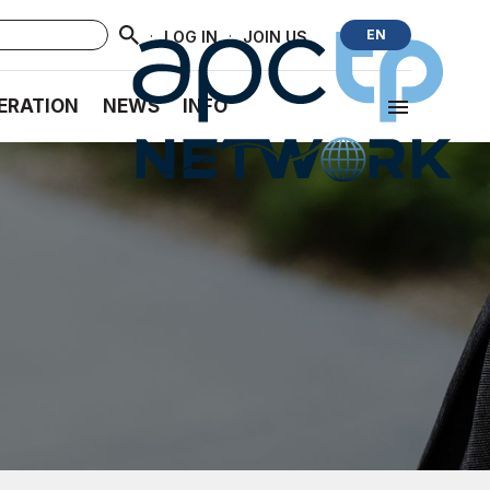
·
·
EN
LOG IN
JOIN US
ERATION
NEWS
INFO