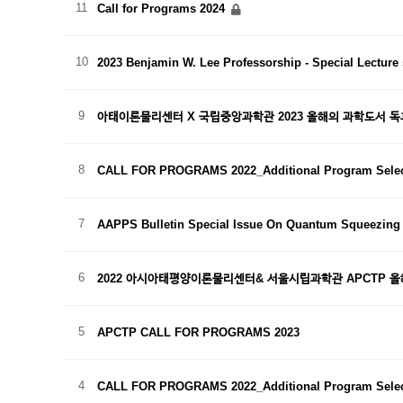
11
Call for Programs 2024
10
2023 Benjamin W. Lee Professorship - Special Lecture
9
아태이론물리센터 X 국립중앙과학관 2023 올해의 과학도서 독
8
CALL FOR PROGRAMS 2022_Additional Program Selec
7
AAPPS Bulletin Special Issue On Quantum Squeezing
6
2022 아시아태평양이론물리센터& 서울시립과학관 APCTP 
5
APCTP CALL FOR PROGRAMS 2023
4
CALL FOR PROGRAMS 2022_Additional Program Selec