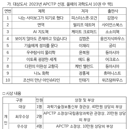
가. 대상도서: 2023년 APCTP 선정, 올해의 과학도서 10권 中 택1
연번
제목
저자
출판사
1
나는 사이보그가 되기로 했다
피스터스콧-모건
김영사
2
면역
필리프 데트머
사이언스북스
3
AI 지도책
케이트 크로퍼드
소소의책
4
보이지 않아도 존재하고 있습니다
김범준
웅진지식하우스
5
기술에게 정의를 묻다
이채리
궁리
6
우주탐사의 물리학
윤복원
동아시아
7
이토록 굉장한 세계
에드 용
어크로스
8
다윈의 미완성 교향곡
케빈 랠런드
동아시아
9
나노 화학
장홍제
휴머니스트
10
조선이 만난 아인슈타인
민태기
위즈덤하우스
□ 시상 내용
구분
인원
상장 및 부상
대상
1명
과학기술정보통신부 장관상, 40만원 상당의 부상
APCTP 소장상/국립중앙과학관 관장상, 20만원 상당
개
최우수상
2명
의 부상
인
우수상
4명
APCTP 소장상, 10만원 상당의 부상