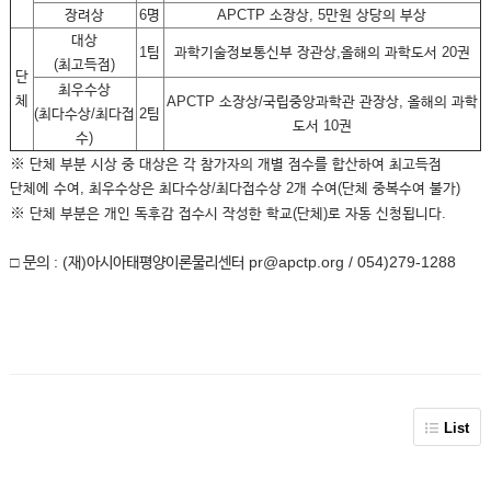
장려상
6명
APCTP 소장상, 5만원 상당의 부상
대상
1팀
과학기술정보통신부 장관상,올해의 과학도서 20권
(최고득점)
단
최우수상
체
APCTP 소장상/국립중앙과학관 관장상, 올해의 과학
(최다수상/최다접
2팀
도서 10권
수)
※
단체 부분 시상 중 대상은 각 참가자의 개별 점수를 합산하여 최고득점
단체에 수여, 최우수상은 최다수상/최다접수상 2개 수여(단체 중복수여 불가)
※
단체 부분은 개인 독후감 접수시 작성한 학교(단체)로
자동 신청
됩니다.
□ 문의 : (재)아시아태평양이론물리센터 pr@apctp.org / 054)279-1288
List