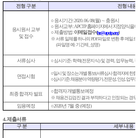
전형 구분
전형 내용
○
응시기간
: 2020. 06. 08(
월
)
∼
충원시
○
원서교부
:
APCTP
홈페이지에서 지정양식을 
응시원서 교부
○
제출방법
:
이메일 접수
(
)
hr@apctp.org
및 접수
※
서류 일체를 하나의
PDF
파일로 변환 후 메일로
(
파일명 예
:
기간제
_
성명
)
서류심사
○
심사기준
:
학력
(
전문지식
)
및 경력
,
업무능력
,
○
일시 및 장소는 개별 통보
(
서류심사 합격자에 한함
)
면접시험
○
심사기준
:
채용분야 역량평가
,
전문성
,
인성
,
업무능
○
합격자 개별통보 예정
최종 합격자 발표
※
채용건강검진 결과 부적하다고 인정되는 경우 
임용예정
○
2020
년
7
월 중
(
예정
)
4.
제출서류
구 분
세부 내용