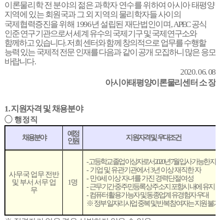
이론물리학 전 분야의 젊은 과학자 연수를
위하여 아시아 태평양
지역에 있는 회원국과 그 외 지역의 물리학자들 사이의
국제협력증진을 위해
1996
년 설립된 재단법인이며
,
APEC
공식
인준 연구기관으로서 세계 유수의 국제기구 및 국제연구소와
함께하고 있습니다
.
저희 센터와 함께 창의적으로 업무를 수행할
능력 있는 국제적 전문 인재를 다음과 같이 공개 모집하니 많은 응모
바랍니다
.
2020. 06. 08
아시아태평양이론물리센터 소 장
1.
지원자격 및 채용분야
◯
행정직
예정
채용분야
지원자격 및 우대조건
인원
- 고등학교 졸업 이상자로서
2020
년
7
월 입사 가능한 자
- 기업 및 유관기관에서
3
년 이상 재직한 자
사무국 업무 전반
- 만
0
세 이상 자녀를 가진 경력단절여성
및 부서 서무 업
1
명
- 근무기간 중 주민등록상 주소지 포항시 내에 유지
무
- 컴퓨터 활용 가능자 및 동종업계 유경험자 우대
※
정부 일자리사업 중복 및 반복 참여자는 지원 불가