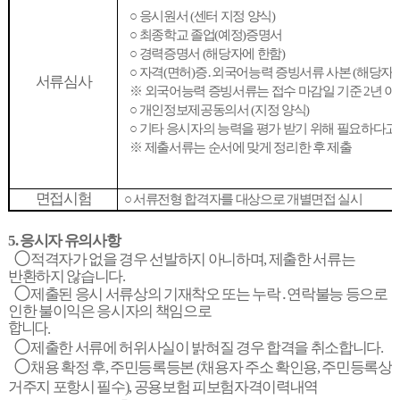
○
응시원서
(
센터 지정 양식
)
○
최종학교 졸업
(
예정
)
증명서
○
경력증명서
(
해당자에 한함
)
○
자격
(
면허
)
증
․
외국어능력 증빙서류 사본
(
해당자에
서류심사
※
외국어능력 증빙서류는 접수 마감일 기준
2
년 
○
개인정보제공동의서
(
지정 양식
)
○
기타 응시자의 능력을 평가 받기 위해 필요하다고
※
제출서류는 순서에 맞게 정리한 후 제출
면접시험
○
서류전형 합격자를 대상으로 개별면접 실시
5.
응시자 유의사항
◯
적격자가 없을 경우 선발하지 아니하며
,
제출한 서류는
반환하지 않습니다
.
◯
제출된 응시 서류상의 기재착오 또는 누락
․
연락불능 등으로
인한 불이익은 응시자의 책임으로
합니다
.
◯
제출한 서류에 허위사실이 밝혀질 경우 합격을 취소합니다
.
◯
채용 확정 후
,
주민등록등본
(
채용자 주소 확인용
,
주민등록상
거주지 포항시 필수
),
공용보험 피보험자격이력내역