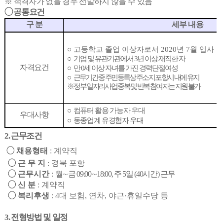
※
적격자가 없을 경우 선발하지 않을 수 있음
◯
공통요건
구 분
세부 내용
○
고등학교 졸업 이상자로서
2020
년
7
월 입사 
○
기업 및 유관기관에서
3
년 이상 재직한 자
자격요건
○
만
0
세 이상 자녀를 가진 경력단절여성
○
근무기간 중 주민등록상 주소지 포항시 내에 유지
※
정부 일자리사업 중복 및 반복 참여자는 지원 불가
○
컴퓨터 활용 가능자 우대
우대사항
○
동종업계 유경험자 우대
2.
근무조건
◯
채용형태
:
계약직
◯
근 무 지
:
경북 포항
◯
근무시간
:
월
∼
금
09:00
∼
18:00,
주
5
일
(40
시간
)
근무
◯
신 분
:
계약직
◯
복리후생
: 4
대 보험
,
연차
,
야근
·
휴일수당 등
3.
전형방법 및 일정