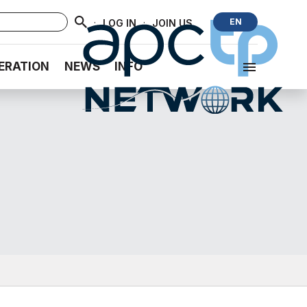
·
·
EN
LOG IN
JOIN US
ERATION
NEWS
INFO