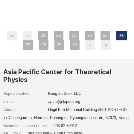
21
22
23
24
25
26
27
28
29
30
Asia Pacific Center for Theoretical
Physics
Representative
Kong-Ju-Bock LEE
E-mail
apctp(@)apctp.org
Address
Hogil Kim Memorial Building #501 POSTECH,
77 Cheongam-ro, Nam-gu, Pohang-si, Gyeongsangbuk-do, 37673, Korea
Business license number
205-82-60012
TEL | FAX
054-279-8661~5 | 054-279-8679