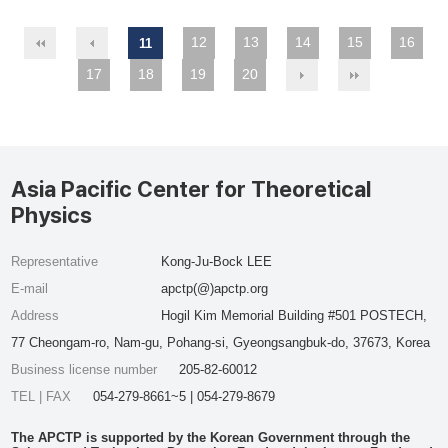
12
13
14
15
16
11
17
18
19
20
Asia Pacific Center for Theoretical
Physics
Representative
Kong-Ju-Bock LEE
E-mail
apctp(@)apctp.org
Address
Hogil Kim Memorial Building #501 POSTECH,
77 Cheongam-ro, Nam-gu, Pohang-si, Gyeongsangbuk-do, 37673, Korea
Business license number
205-82-60012
TEL | FAX
054-279-8661~5 | 054-279-8679
The APCTP is supported by the Korean Government through the