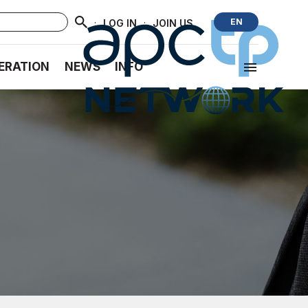
·
·
EN
LOG IN
JOIN US
ERATION
NEWS
INFO