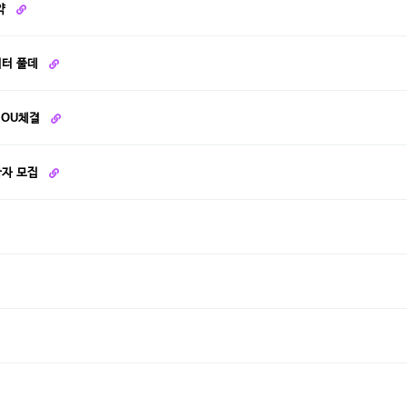
약
피터 풀데
MOU체결
가자 모집