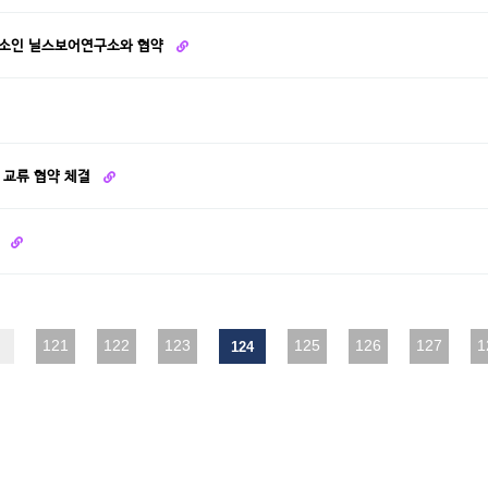
구소인 닐스보어연구소와 협약
 교류 협약 체결
등
맨끝
121
122
123
125
126
127
1
124