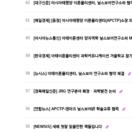
62
[대구신문] 아시아태평양 이론물리센터, 닐스보어연구소와 협
61
[매일경제] [동정] 아시아태평양 이론물리센터(APCTP)소장 
60
[아시아뉴스통신] 아태이론센터 양자역학 닐스보어연구소와 
59
[한국경제] 아태이론물리센터 과학커뮤니케이션 겨울학교 참
58
[뉴시스] 아태이론물리센터, 닐스보어 연구소와 협약 체결
57
[경북매일신문] JRG 연구분야 확장ㆍ과학발전 논의
56
[연합뉴스] APCTP-덴마크 닐스보어硏 학술교류 협력
55
[NEWSIS] 새해 첫달 읽을만한 책들입니다