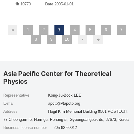
Hit 10770
Date 2005-01-01
1
2
4
5
6
7
3
8
9
10
Asia Pacific Center for Theoretical
Physics
Representative
Kong-Ju-Bock LEE
E-mail
apctp(@)apctp.org
Address
Hogil Kim Memorial Building #501 POSTECH,
77 Cheongam-ro, Nam-gu, Pohang-si, Gyeongsangbuk-do, 37673, Korea
Business license number
205-82-60012