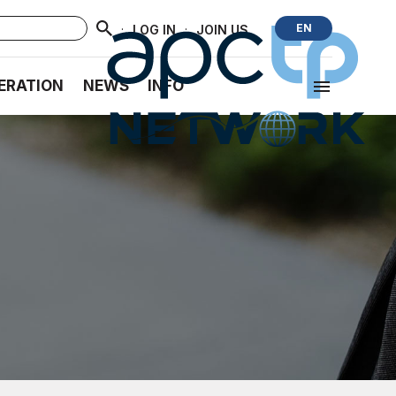
·
·
EN
LOG IN
JOIN US
ERATION
NEWS
INFO