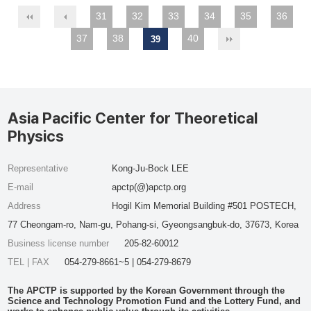
31
32
33
34
35
36
37
38
40
39
Asia Pacific Center for Theoretical
Physics
Representative
Kong-Ju-Bock LEE
E-mail
apctp(@)apctp.org
Address
Hogil Kim Memorial Building #501 POSTECH,
77 Cheongam-ro, Nam-gu, Pohang-si, Gyeongsangbuk-do, 37673, Korea
Business license number
205-82-60012
TEL | FAX
054-279-8661~5 | 054-279-8679
The APCTP is supported by the Korean Government through the
Science and Technology Promotion Fund and the Lottery Fund, and