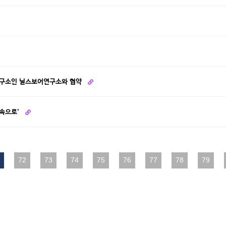
연구소인 닐스보어연구소와 협약
 속으로’
다음
72
맨끝
73
74
75
76
77
78
79