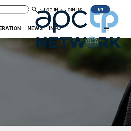
·
·
EN
LOG IN
JOIN US
ERATION
NEWS
INFO