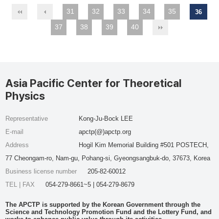
31
32
33
34
35
36
37
38
39
40
Asia Pacific Center for Theoretical
Physics
Representative
Kong-Ju-Bock LEE
E-mail
apctp(@)apctp.org
Address
Hogil Kim Memorial Building #501 POSTECH,
77 Cheongam-ro, Nam-gu, Pohang-si, Gyeongsangbuk-do, 37673, Korea
Business license number
205-82-60012
TEL | FAX
054-279-8661~5 | 054-279-8679
The APCTP is supported by the Korean Government through the
Science and Technology Promotion Fund and the Lottery Fund, and