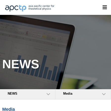
NEWS
NEWS
Media
Media