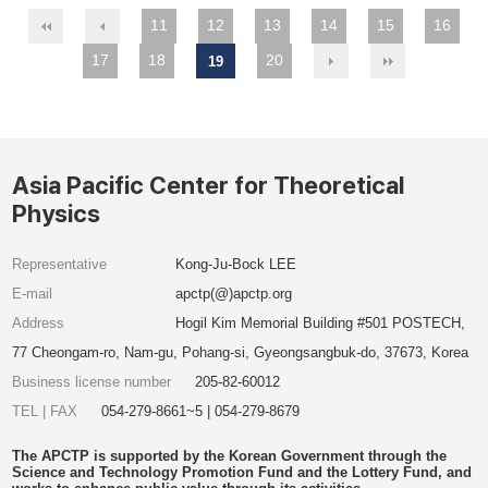
11
12
13
14
15
16
17
18
20
19
Asia Pacific Center for Theoretical
Physics
Representative
Kong-Ju-Bock LEE
E-mail
apctp(@)apctp.org
Address
Hogil Kim Memorial Building #501 POSTECH,
77 Cheongam-ro, Nam-gu, Pohang-si, Gyeongsangbuk-do, 37673, Korea
Business license number
205-82-60012
TEL | FAX
054-279-8661~5 | 054-279-8679
The APCTP is supported by the Korean Government through the
Science and Technology Promotion Fund and the Lottery Fund, and