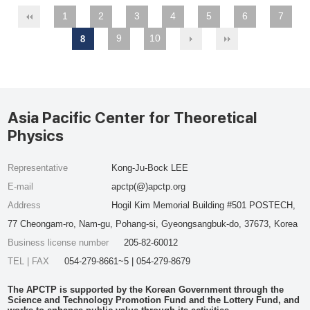
1
2
3
4
5
6
7
9
10
8
Asia Pacific Center for Theoretical
Physics
Representative
Kong-Ju-Bock LEE
E-mail
apctp(@)apctp.org
Address
Hogil Kim Memorial Building #501 POSTECH,
77 Cheongam-ro, Nam-gu, Pohang-si, Gyeongsangbuk-do, 37673, Korea
Business license number
205-82-60012
TEL | FAX
054-279-8661~5 | 054-279-8679
The APCTP is supported by the Korean Government through the
Science and Technology Promotion Fund and the Lottery Fund, and