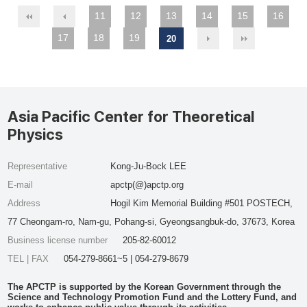
11
12
13
14
15
16
17
18
19
20
Asia Pacific Center for Theoretical
Physics
Representative
Kong-Ju-Bock LEE
E-mail
apctp(@)apctp.org
Address
Hogil Kim Memorial Building #501 POSTECH,
77 Cheongam-ro, Nam-gu, Pohang-si, Gyeongsangbuk-do, 37673, Korea
Business license number
205-82-60012
TEL | FAX
054-279-8661~5 | 054-279-8679
The APCTP is supported by the Korean Government through the
Science and Technology Promotion Fund and the Lottery Fund, and