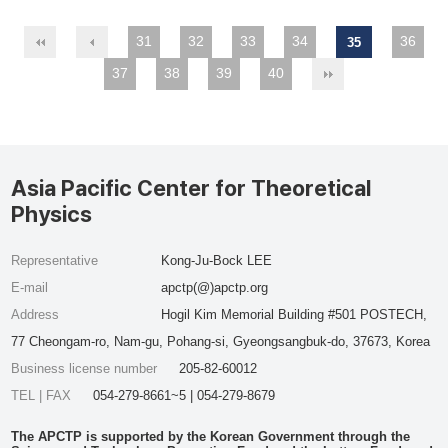
31
32
33
34
36
35
37
38
39
40
Asia Pacific Center for Theoretical
Physics
Representative
Kong-Ju-Bock LEE
E-mail
apctp(@)apctp.org
Address
Hogil Kim Memorial Building #501 POSTECH,
77 Cheongam-ro, Nam-gu, Pohang-si, Gyeongsangbuk-do, 37673, Korea
Business license number
205-82-60012
TEL | FAX
054-279-8661~5 | 054-279-8679
The APCTP is supported by the Korean Government through the