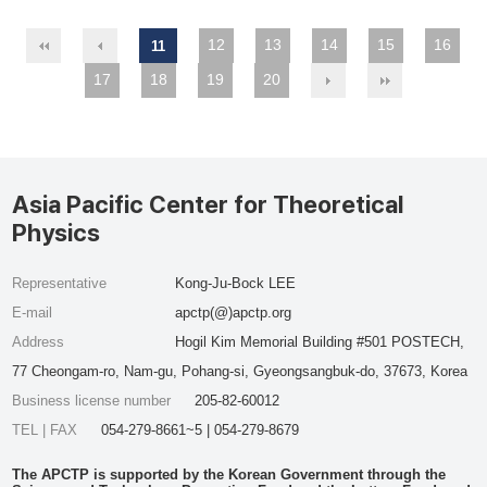
12
13
14
15
16
11
17
18
19
20
Asia Pacific Center for Theoretical
Physics
Representative
Kong-Ju-Bock LEE
E-mail
apctp(@)apctp.org
Address
Hogil Kim Memorial Building #501 POSTECH,
77 Cheongam-ro, Nam-gu, Pohang-si, Gyeongsangbuk-do, 37673, Korea
Business license number
205-82-60012
TEL | FAX
054-279-8661~5 | 054-279-8679
The APCTP is supported by the Korean Government through the