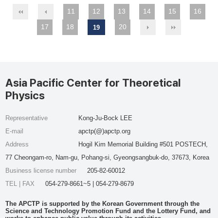
11
12
13
14
15
16
17
18
20
19
Asia Pacific Center for Theoretical
Physics
Representative
Kong-Ju-Bock LEE
E-mail
apctp(@)apctp.org
Address
Hogil Kim Memorial Building #501 POSTECH,
77 Cheongam-ro, Nam-gu, Pohang-si, Gyeongsangbuk-do, 37673, Korea
Business license number
205-82-60012
TEL | FAX
054-279-8661~5 | 054-279-8679
The APCTP is supported by the Korean Government through the
Science and Technology Promotion Fund and the Lottery Fund, and