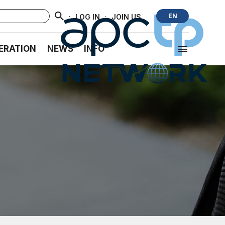
·
·
EN
LOG IN
JOIN US
ERATION
NEWS
INFO