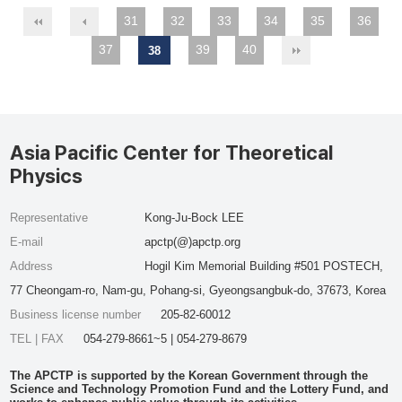
31
32
33
34
35
36
37
39
40
38
Asia Pacific Center for Theoretical
Physics
Representative
Kong-Ju-Bock LEE
E-mail
apctp(@)apctp.org
Address
Hogil Kim Memorial Building #501 POSTECH,
77 Cheongam-ro, Nam-gu, Pohang-si, Gyeongsangbuk-do, 37673, Korea
Business license number
205-82-60012
TEL | FAX
054-279-8661~5 | 054-279-8679
The APCTP is supported by the Korean Government through the
Science and Technology Promotion Fund and the Lottery Fund, and