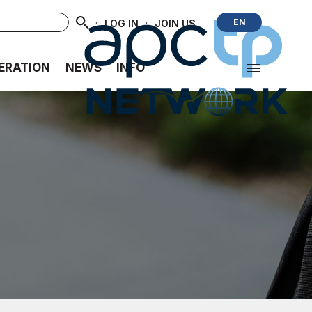
·
·
EN
LOG IN
JOIN US
ERATION
NEWS
INFO