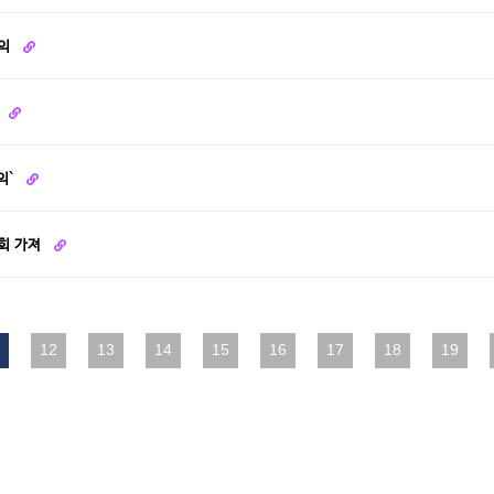
논의
의`
담회 가져
다음
12
맨끝
13
14
15
16
17
18
19