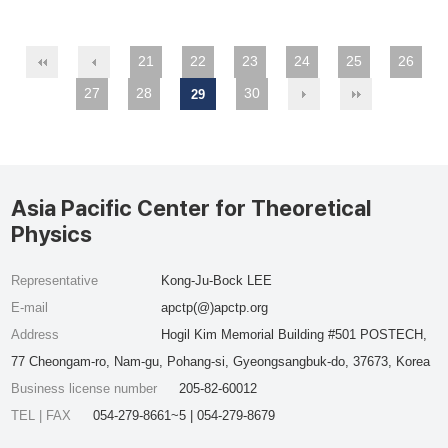
21
22
23
24
25
26
27
28
30
29
Asia Pacific Center for Theoretical
Physics
Representative
Kong-Ju-Bock LEE
E-mail
apctp(@)apctp.org
Address
Hogil Kim Memorial Building #501 POSTECH,
77 Cheongam-ro, Nam-gu, Pohang-si, Gyeongsangbuk-do, 37673, Korea
Business license number
205-82-60012
TEL | FAX
054-279-8661~5 | 054-279-8679