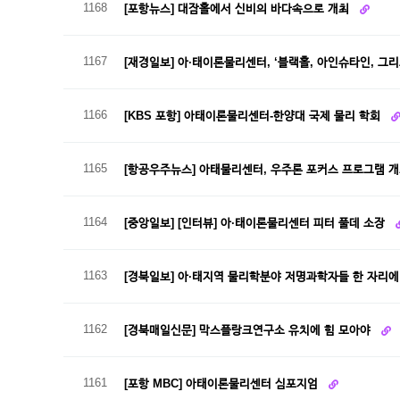
1168
[포항뉴스] 대잠홀에서 신비의 바다속으로 개최
1167
[재경일보] 아·태이론물리센터, ‘블랙홀, 아인슈타인, 그
1166
[KBS 포항] 아태이론물리센터-한양대 국제 물리 학회
1165
[항공우주뉴스] 아태물리센터, 우주론 포커스 프로그램 
1164
[중앙일보] [인터뷰] 아·태이론물리센터 피터 풀데 소장
1163
[경북일보] 아·태지역 물리학분야 저명과학자들 한 자리에
1162
[경북매일신문] 막스플랑크연구소 유치에 힘 모아야
1161
[포항 MBC] 아태이론물리센터 심포지엄