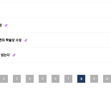
지엄
 권위 학술상 수상
벽 넘는다
2
맨끝
3
4
5
6
7
9
10
8