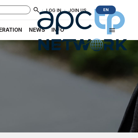
·
·
EN
LOG IN
JOIN US
ERATION
NEWS
INFO