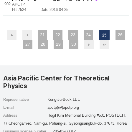
902
APCTP
Hit 7524
Date 2016-04-25
21
22
23
24
26
25
27
28
29
30
Asia Pacific Center for Theoretical
Physics
Representative
Kong-Ju-Bock LEE
E-mail
apctp(@)apctp.org
Address
Hogil Kim Memorial Building #501 POSTECH,
77 Cheongam-ro, Nam-gu, Pohang-si, Gyeongsangbuk-do, 37673, Korea
Business license number
205-82-60012