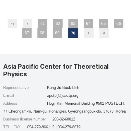
61
62
63
64
65
66
67
68
69
70
Asia Pacific Center for Theoretical
Physics
Representative
Kong-Ju-Bock LEE
E-mail
apctp(@)apctp.org
Address
Hogil Kim Memorial Building #501 POSTECH,
77 Cheongam-ro, Nam-gu, Pohang-si, Gyeongsangbuk-do, 37673, Korea
Business license number
205-82-60012
TEL | FAX
054-279-8661~5 | 054-279-8679