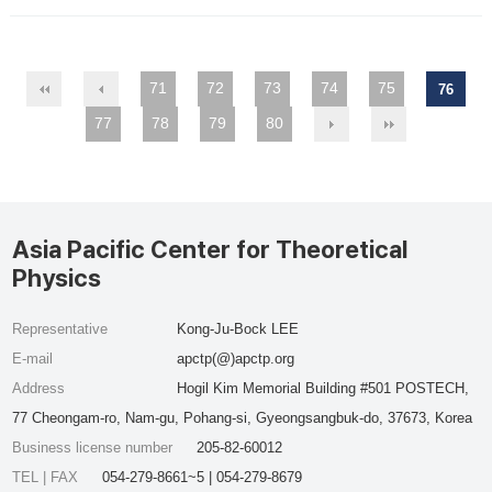
71
72
73
74
75
76
77
78
79
80
Asia Pacific Center for Theoretical
Physics
Representative
Kong-Ju-Bock LEE
E-mail
apctp(@)apctp.org
Address
Hogil Kim Memorial Building #501 POSTECH,
77 Cheongam-ro, Nam-gu, Pohang-si, Gyeongsangbuk-do, 37673, Korea
Business license number
205-82-60012
TEL | FAX
054-279-8661~5 | 054-279-8679