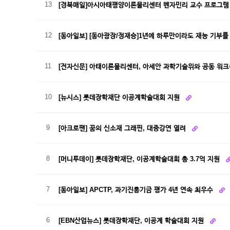
13
[경북매일]아시아태평양이론물리센터 벤자민리 교수 프로그램
12
[동아일보] [동아광장/정재승]1년에 하루만이라도 재능 기부
11
[전자신문] 아태이론물리센터, 아세안 과학기술위와 공동 워
10
[뉴시스] 롯데장학재단 이공계학술대회 지원
9
[아크로팬] 꿈의 신소재 그래핀, 대중강연 열려
8
[머니투데이] 롯데장학재단, 이공계학술대회 총 3.7억 지원
7
[동아일보] APCTP, 과기진흥기금 평가 4년 연속 최우수
6
[EBN산업뉴스] 롯데장학재단, 이공계 학술대회 지원