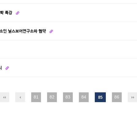
과학 특강
구소인 닐스보어연구소와 협약
실시
81
82
83
84
86
85