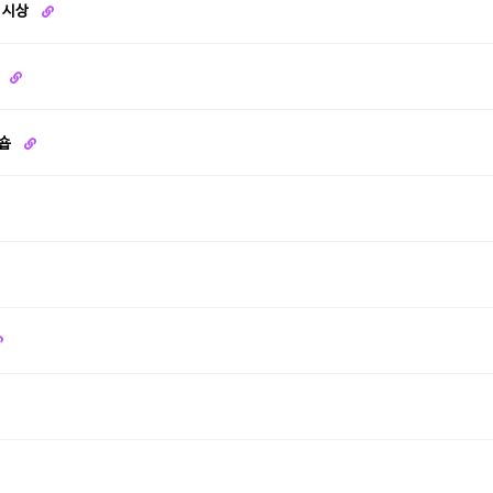
 시상
를
크숍