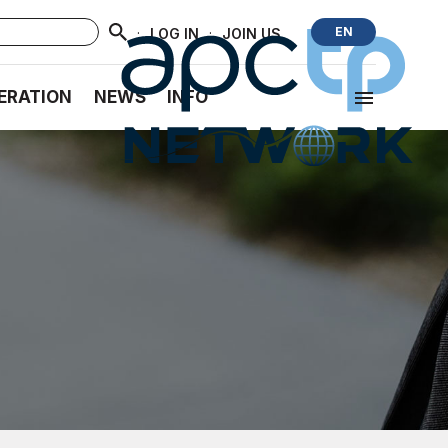
·
·
EN
LOG IN
JOIN US
ERATION
NEWS
INFO