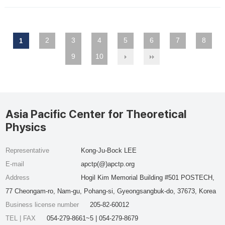
2
3
4
5
6
7
8
1
9
10
Asia Pacific Center for Theoretical
Physics
Representative
Kong-Ju-Bock LEE
E-mail
apctp(@)apctp.org
Address
Hogil Kim Memorial Building #501 POSTECH,
77 Cheongam-ro, Nam-gu, Pohang-si, Gyeongsangbuk-do, 37673, Korea
Business license number
205-82-60012
TEL | FAX
054-279-8661~5 | 054-279-8679