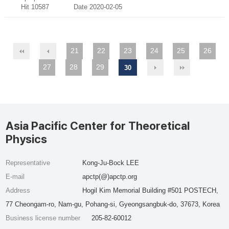
Hit 10587
Date 2020-02-05
21
22
23
24
25
26
27
28
29
30
Asia Pacific Center for Theoretical
Physics
Representative
Kong-Ju-Bock LEE
E-mail
apctp(@)apctp.org
Address
Hogil Kim Memorial Building #501 POSTECH,
77 Cheongam-ro, Nam-gu, Pohang-si, Gyeongsangbuk-do, 37673, Korea
Business license number
205-82-60012