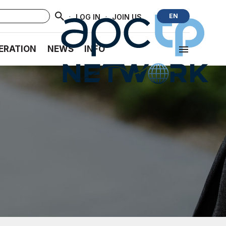
·
·
EN
LOG IN
JOIN US
ERATION
NEWS
INFO