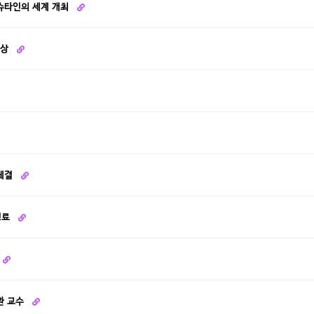
인슈타인의 세계 개최
수상
 체결
성료
환 교수