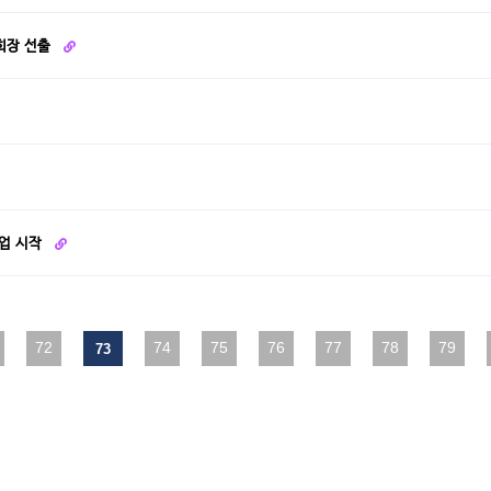
합회장 선출
사업 시작
다음
72
맨끝
74
75
76
77
78
79
73