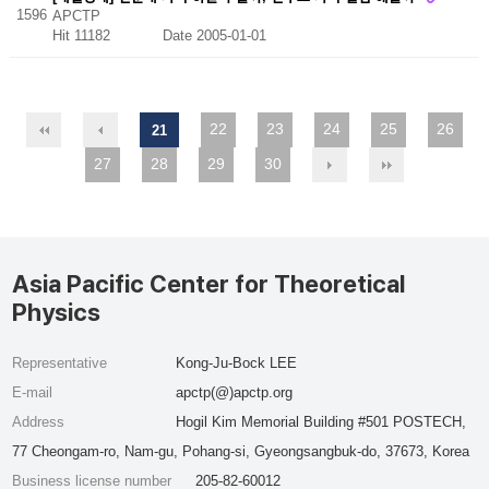
1596
APCTP
Hit 11182
Date 2005-01-01
22
23
24
25
26
21
27
28
29
30
Asia Pacific Center for Theoretical
Physics
Representative
Kong-Ju-Bock LEE
E-mail
apctp(@)apctp.org
Address
Hogil Kim Memorial Building #501 POSTECH,
77 Cheongam-ro, Nam-gu, Pohang-si, Gyeongsangbuk-do, 37673, Korea
Business license number
205-82-60012