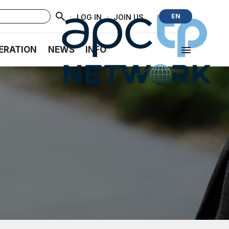
·
·
EN
LOG IN
JOIN US
ERATION
NEWS
INFO