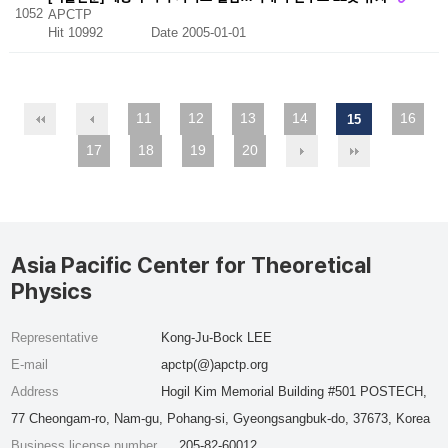
1052
APCTP
Hit 10992
Date 2005-01-01
11
12
13
14
16
15
17
18
19
20
Asia Pacific Center for Theoretical
Physics
Representative
Kong-Ju-Bock LEE
E-mail
apctp(@)apctp.org
Address
Hogil Kim Memorial Building #501 POSTECH,
77 Cheongam-ro, Nam-gu, Pohang-si, Gyeongsangbuk-do, 37673, Korea
Business license number
205-82-60012