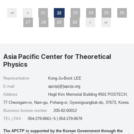
21
23
24
25
26
22
27
28
29
30
Asia Pacific Center for Theoretical
Physics
Representative
Kong-Ju-Bock LEE
E-mail
apctp(@)apctp.org
Address
Hogil Kim Memorial Building #501 POSTECH,
77 Cheongam-ro, Nam-gu, Pohang-si, Gyeongsangbuk-do, 37673, Korea
Business license number
205-82-60012
TEL | FAX
054-279-8661~5 | 054-279-8679
The APCTP is supported by the Korean Government through the