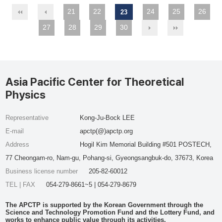
21
22
24
25
26
23
27
28
29
30
Asia Pacific Center for Theoretical
Physics
Representative
Kong-Ju-Bock LEE
E-mail
apctp(@)apctp.org
Address
Hogil Kim Memorial Building #501 POSTECH,
77 Cheongam-ro, Nam-gu, Pohang-si, Gyeongsangbuk-do, 37673, Korea
Business license number
205-82-60012
TEL | FAX
054-279-8661~5 | 054-279-8679
The APCTP is supported by the Korean Government through the
Science and Technology Promotion Fund and the Lottery Fund, and
works to enhance public value through its activities.